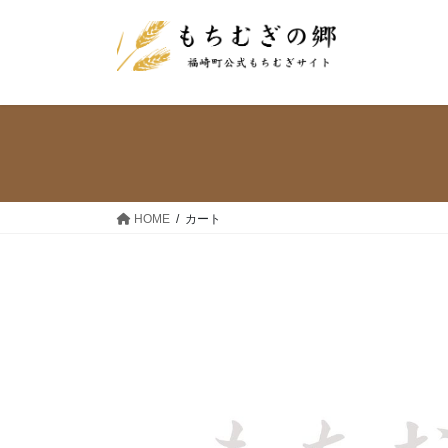
コ
ナ
ン
ビ
テ
ゲ
ン
ー
ツ
シ
へ
ョ
ス
ン
キ
に
ッ
移
HOME
カート
プ
動