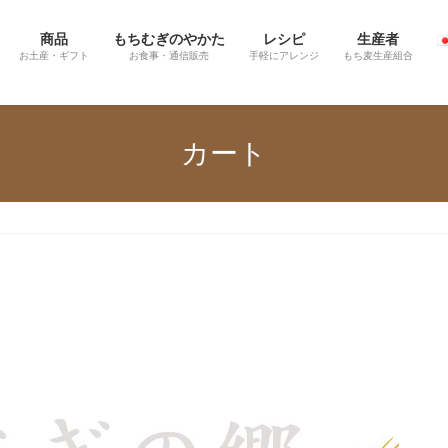
商品
もちむぎのやかた
レシピ
生産者
お土産・ギフト
お食事・通信販売
手軽にアレンジ
もち麦生産組合
日本語
カート
English