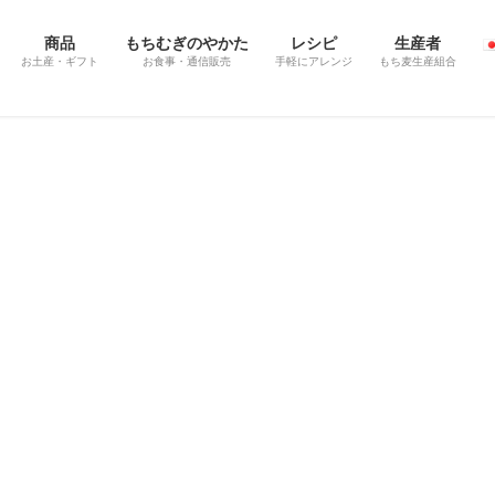
商品
もちむぎのやかた
レシピ
生産者
お土産・ギフト
お食事・通信販売
手軽にアレンジ
もち麦生産組合
日本語
English