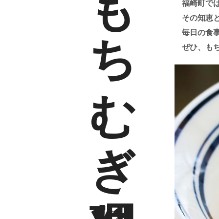
今日はもちむぎ料理
福崎町で
その知恵
毎日の食
ぜひ、も