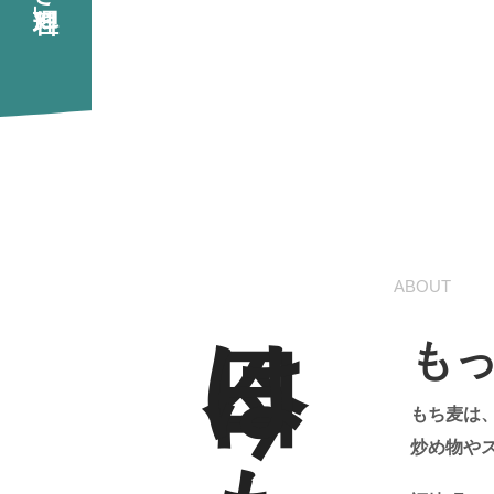
ABOUT
も
もち麦は
炒め物や