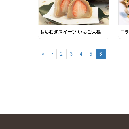
もちむぎスイーツ いちご大福
ニラ
«
‹
2
3
4
5
6