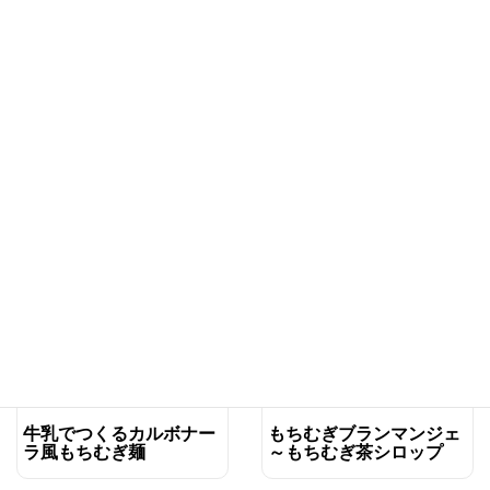
もち麦おはぎ
さっぱり味のもちむぎ素
麺入り生春巻き
レシピ
レシピ
もちむぎスイーツ 炊飯器
もちむぎ粉入りかしわ餅
でもちむぎケーキ
レシピ
レシピ
牛乳でつくるカルボナー
もちむぎブランマンジェ
ラ風もちむぎ麺
～もちむぎ茶シロップ