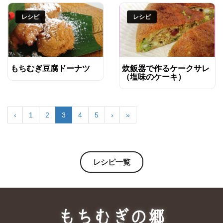
レシピ
レシピ
もちむぎ豆腐ドーナツ
炊飯器で作るケークサレ
（塩味のケーキ）
‹
1
2
3
4
5
›
»
レシピ一覧
もちむぎの郷